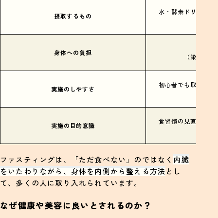
水・酵素ドリンク・
摂取するもの
の栄養
比較
身体への負担
（栄養補給
初心者でも取り組み
実施のしやすさ
立し
食習慣の見直し、代
実施の目的意識
ルの
ファスティングは、「ただ食べない」のではなく
内臓
をいたわりながら、身体を内側から整える方法
とし
て、多くの人に取り入れられています。
なぜ健康や美容に良いとされるのか？