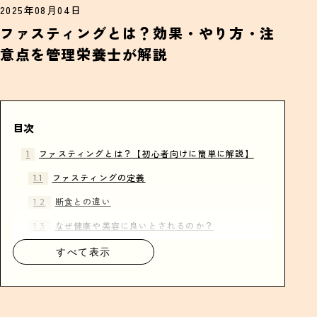
2025年08月04日
ファスティングとは？効果・やり方・注
意点を管理栄養士が解説
目次
ファスティングとは？【初心者向けに簡単に解説】
ファスティングの定義
断食との違い
なぜ健康や美容に良いとされるのか？
すべて表示
ファスティングで得られる効果とは？
腸内環境の改善（腸活効果）
オートファジーによる細胞の若返り