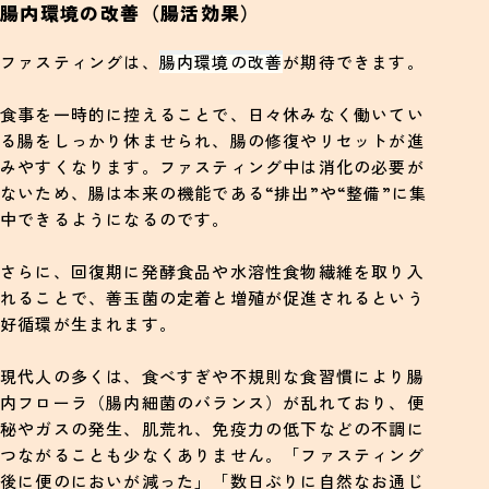
腸内環境の改善（腸活効果）
ファスティングは、
腸内環境の改善
が期待できます。
食事を一時的に控えることで、日々休みなく働いてい
る腸をしっかり休ませられ、腸の修復やリセットが進
みやすくなります。ファスティング中は消化の必要が
ないため、腸は本来の機能である“排出”や“整備”に集
中できるようになるのです。
さらに、回復期に発酵食品や水溶性食物繊維を取り入
れることで、善玉菌の定着と増殖が促進されるという
好循環が生まれます。
現代人の多くは、食べすぎや不規則な食習慣により腸
内フローラ（腸内細菌のバランス）が乱れており、便
秘やガスの発生、肌荒れ、免疫力の低下などの不調に
つながることも少なくありません。「ファスティング
後に便のにおいが減った」「数日ぶりに自然なお通じ