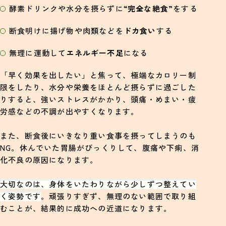
酵素ドリンクや水分を摂らずに“
完全な絶食
”をする
断食明けに揚げ物や肉類などを
ドカ食い
する
無理に運動して
エネルギー不足
になる
「早く効果を出したい」と焦って、極端なカロリー制
限をしたり、水分や栄養をほとんど摂らずに過ごした
りすると、強いストレスがかかり、頭痛・めまい・疲
労感などの不調が出やすくなります。
また、断食後にいきなり重い食事を摂ってしまうのも
NG。休んでいた胃腸がびっくりして、腹痛や下痢、消
化不良の原因になります。
大切なのは、身体をいたわりながら少しずつ整えてい
く姿勢です
。頑張りすぎず、無理のない範囲で取り組
むことが、結果的に成功への近道になります。