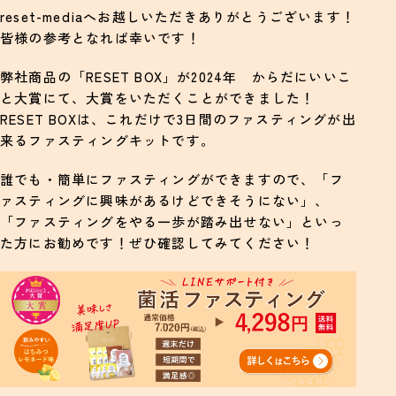
reset-mediaへお越しいただきありがとうございます！
体重やむくみの軽減（副次効果）
皆様の参考となれば幸いです！
ファスティングのやり方とスケジュール例
弊社商品の「RESET BOX」が2024年 からだにいいこ
準備期（軽めの食事に慣らす）
と大賞にて、大賞をいただくことができました！
断食期（酵素ドリンクや水分で内臓を休める）
RESET BOXは、これだけで3日間のファスティングが出
来るファスティングキットです。
回復期におすすめの食材と注意点
誰でも・簡単にファスティングができますので、「フ
ファスティングの種類と選び方
ァスティングに興味があるけどできそうにない」、
16時間断食（時間制限食）
「ファスティングをやる一歩が踏み出せない」といっ
た方にお勧めです！ぜひ確認してみてください！
週末ファスティング（断食1〜2日）
3日ファスティング（断食3日）
ファスティングを安全におこなうための注意点
やってはいけないこと（過剰制限や急激な食事変
化）
体調不良時のサインと対処法