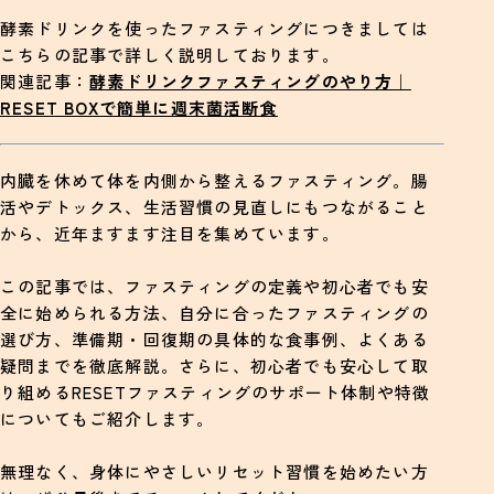
酵素ドリンクを使ったファスティングにつきましては
ファスティングが向かない人の特徴
こちらの記事で詳しく説明しております。
RESETなら初心者でも無理なく・安全に取り組め
関連記事：
酵素ドリンクファスティングのやり方｜
る
RESET BOXで簡単に週末菌活断食
ファスティングに関するよくある質問（FAQ）
内臓を休めて体を内側から整えるファスティング。腸
Q1.ファスティング中に運動してもいい？
活やデトックス、生活習慣の見直しにもつながること
Q2.生理中にやっても大丈夫？
から、近年ますます注目を集めています。
Q3.どのくらいの頻度でやると良い？
この記事では、ファスティングの定義や初心者でも安
まとめ｜RESETが提案する“無理しないファスティン
全に始められる方法、自分に合ったファスティングの
グ”
選び方、準備期・回復期の具体的な食事例、よくある
疑問までを徹底解説。さらに、初心者でも安心して取
り組めるRESETファスティングのサポート体制や特徴
についてもご紹介します。
無理なく、身体にやさしいリセット習慣を始めたい方