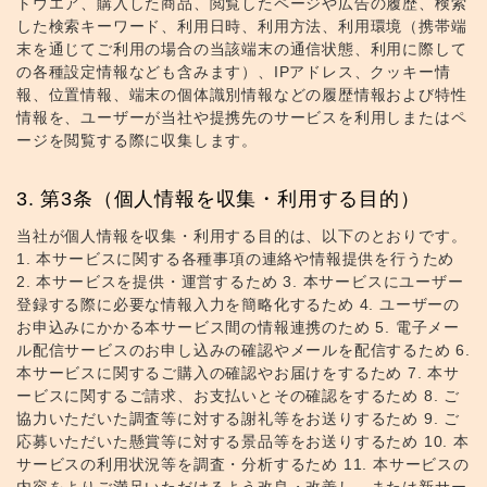
トウエア、購入した商品、閲覧したページや広告の履歴、検索
した検索キーワード、利用日時、利用方法、利用環境（携帯端
末を通じてご利用の場合の当該端末の通信状態、利用に際して
の各種設定情報なども含みます）、IPアドレス、クッキー情
報、位置情報、端末の個体識別情報などの履歴情報および特性
情報を、ユーザーが当社や提携先のサービスを利用しまたはペ
ージを閲覧する際に収集します。
第3条（個人情報を収集・利用する目的）
当社が個人情報を収集・利用する目的は、以下のとおりです。
1. 本サービスに関する各種事項の連絡や情報提供を行うため
2. 本サービスを提供・運営するため 3. 本サービスにユーザー
登録する際に必要な情報入力を簡略化するため 4. ユーザーの
お申込みにかかる本サービス間の情報連携のため 5. 電子メー
ル配信サービスのお申し込みの確認やメールを配信するため 6.
本サービスに関するご購入の確認やお届けをするため 7. 本サ
ービスに関するご請求、お支払いとその確認をするため 8. ご
協力いただいた調査等に対する謝礼等をお送りするため 9. ご
応募いただいた懸賞等に対する景品等をお送りするため 10. 本
サービスの利用状況等を調査・分析するため 11. 本サービスの