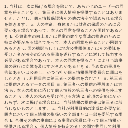
1. 当社は、次に掲げる場合を除いて、あらかじめユーザーの同
意を得ることなく、第三者に個人情報を提供することはありま
せん。ただし、個人情報保護法その他の法令で認められる場合
を除きます。 a. 人の生命、身体または財産の保護のために必
要がある場合であって、本人の同意を得ることが困難であると
き b. 公衆衛生の向上または児童の健全な育成の推進のために
特に必要がある場合であって、本人の同意を得ることが困難で
あるとき c. 国の機関もしくは地方公共団体またはその委託を
受けた者が法令の定める事務を遂行することに対して協力する
必要がある場合であって、本人の同意を得ることにより当該事
務の遂行に支障を及ぼすおそれがあるとき d. 予め次の事項を
告知あるいは公表し、かつ当社が個人情報保護委員会に届出を
したとき ⅰ. 利用目的に第三者への提供を含むこと ⅱ. 第三者
に提供されるデータの項目 ⅲ. 第三者への提供の手段または方
法 ⅳ. 本人の求めに応じて個人情報の第三者への提供を停止す
ること ⅴ. 本人の求めを受け付ける方法 2. 前項の定めにかか
わらず、次に掲げる場合には、当該情報の提供先は第三者に該
当しないものとします。 a. 当社が利用目的の達成に必要な範
囲内において個人情報の取扱いの全部または一部を委託する場
合 b. 合併その他の事由による事業の承継に伴って個人情報が
提供される場合 c. 個人情報を特定の者との間で共同して利用