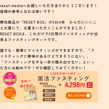
reset-mediaへお越しいただきありがとうございます！
ナッツ類
皆様の参考となれば幸いです！
全粒穀物・発芽穀物
弊社商品の「RESET BOX」が2024年 からだにいいこ
発酵食品
と大賞にて、大賞をいただくことができました！
RESET BOXは、これだけで3日間のファスティングが出
回復食をコンビニで買う際の注意点
来るファスティングキットです。
コンビニ食材だけを使った回復食・準備食メニュー
誰でも・簡単にファスティングができますので、「フ
セブンイレブン編
ァスティングに興味があるけどできそうにない」、
「ファスティングをやる一歩が踏み出せない」といっ
ローソン編
た方にお勧めです！ぜひ確認してみてください！
ファミマ編
Yuzu
まとめ