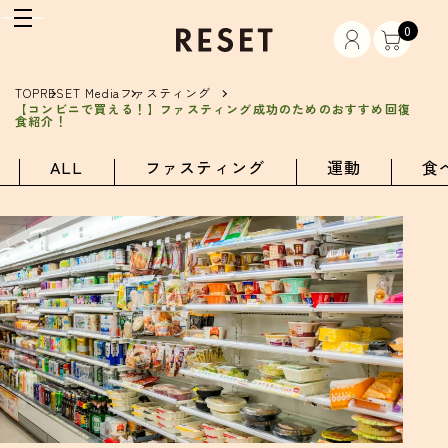
0
TOP
RESET Media
ファスティング
【コンビニで買える！】ファスティング成功のためのおすすめ回復
食紹介！
ALL
ファスティング
運動
食