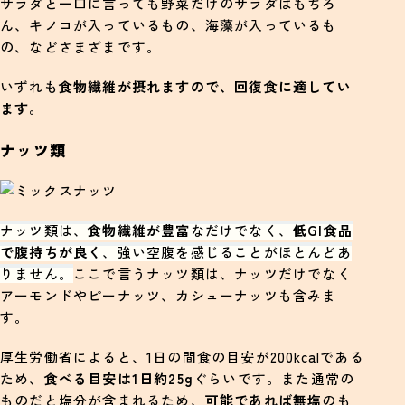
サラダと一口に言っても野菜だけのサラダはもちろ
ん、キノコが入っているもの、海藻が入っているも
の、などさまざまです。
いずれも
食物繊維が摂れますので、回復食に適してい
ます。
ナッツ類
ナッツ類は、
食物繊維が豊富
なだけでなく、
低GI食品
で腹持ちが良く
、強い空腹を感じることがほとんどあ
りません。
ここで言うナッツ類は、ナッツだけでなく
アーモンドやピーナッツ、カシューナッツも含みま
す。
厚生労働省によると、1日の間食の目安が200kcalである
ため、
食べる目安は1日約25g
ぐらいです。また通常の
ものだと塩分が含まれるため、
可能であれば無塩
のも