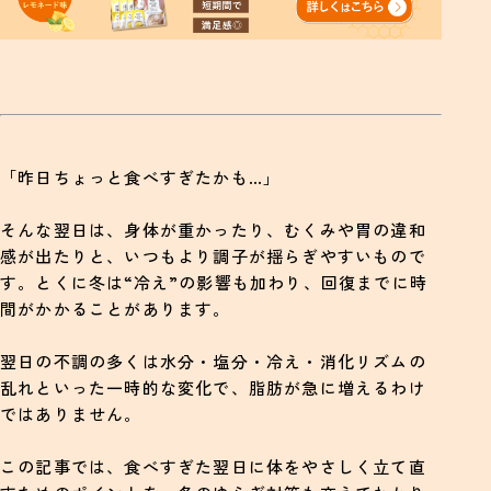
激しい運動でさらに体が疲れる
カフェイン・アルコールをさらにとるのは負担増
翌日から整える“冬の生活リズム”で回復を早くする
朝に身体を温める習慣を作る
「昨日ちょっと食べすぎたかも…」
温かい飲み物・軽い歩行で循環を戻す
そんな翌日は、身体が重かったり、むくみや胃の違和
2〜3日の“整えるリズム”で完全に戻す
感が出たりと、いつもより調子が揺らぎやすいもので
食べすぎた翌日の“まとめ”｜立て直しのポイント総整
す。とくに冬は“冷え”の影響も加わり、回復までに時
理
間がかかることがあります。
翌日の不調の多くは水分・塩分・冷え・消化リズムの
乱れといった一時的な変化で、脂肪が急に増えるわけ
ではありません。
この記事では、食べすぎた翌日に体をやさしく立て直