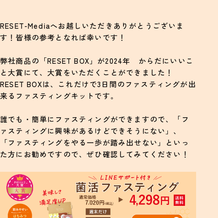
温かいスープ・味噌汁で胃をゆっくり起こす
RESET-Mediaへお越しいただきありがとうございま
避けるべきNGメニュー
す！皆様の参考となれば幸いです！
翌日体重が増えたように見える理由と、戻るまでの目
安
弊社商品の「RESET BOX」が2024年 からだにいいこ
と大賞にて、大賞をいただくことができました！
大半は“水分・塩分・グリコーゲン”の一時的な変化
RESET BOXは、これだけで3日間のファスティングが出
脂肪は翌日ほぼつかない
来るファスティングキットです。
平均で1〜3日で戻る
誰でも・簡単にファスティングができますので、「フ
むくみ・胃もたれをやさしく整える方法
ァスティングに興味があるけどできそうにない」、
「ファスティングをやる一歩が踏み出せない」といっ
むくみの原因は“塩分＋水分不足”
た方にお勧めですので、ぜひ確認してみてください！
冬は“冷え”で胃の動きが落ちやすい
温活＋水分＋軽い食事で回復を早める
翌日はやってはいけないNG行動
食べない“プチ断食”は逆効果になることが多い