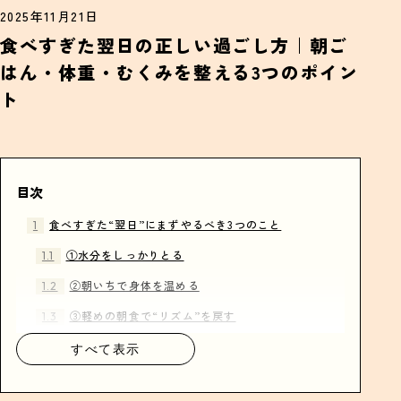
2025年11月21日
食べすぎた翌日の正しい過ごし方｜朝ご
はん・体重・むくみを整える3つのポイン
ト
目次
食べすぎた“翌日”にまずやるべき3つのこと
①水分をしっかりとる
②朝いちで身体を温める
③軽めの朝食で“リズム”を戻す
すべて表示
翌日の朝ごはんは何を食べる？
消化の良い炭水化物