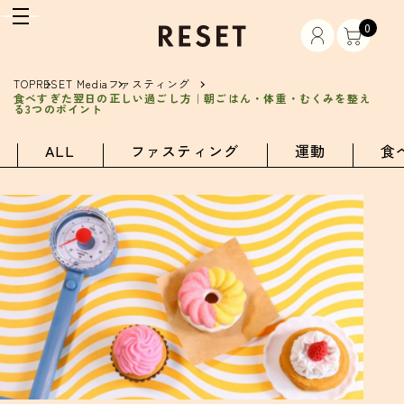
0
TOP
RESET Media
ファスティング
食べすぎた翌日の正しい過ごし方｜朝ごはん・体重・むくみを整え
る3つのポイント
ALL
ファスティング
運動
食