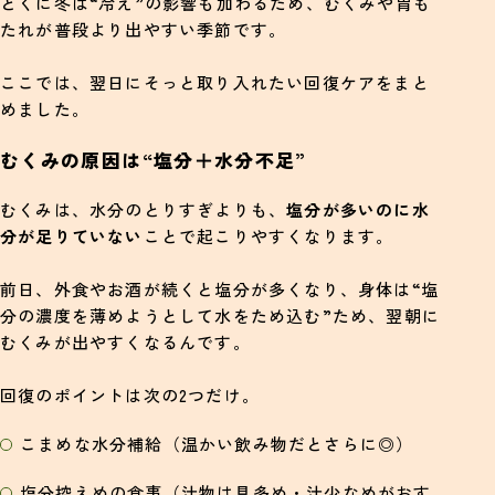
とくに冬は“冷え”の影響も加わるため、むくみや胃も
たれが普段より出やすい季節です。
ここでは、翌日にそっと取り入れたい回復ケアをまと
めました。
むくみの原因は“塩分＋水分不足”
むくみは、水分のとりすぎよりも、
塩分が多いのに水
分が足りていない
ことで起こりやすくなります。
前日、外食やお酒が続くと塩分が多くなり、身体は“塩
分の濃度を薄めようとして水をため込む”ため、翌朝に
むくみが出やすくなるんです。
回復のポイントは次の2つだけ。
こまめな水分補給（温かい飲み物だとさらに◎）
塩分控えめの食事（汁物は具多め・汁少なめがおす