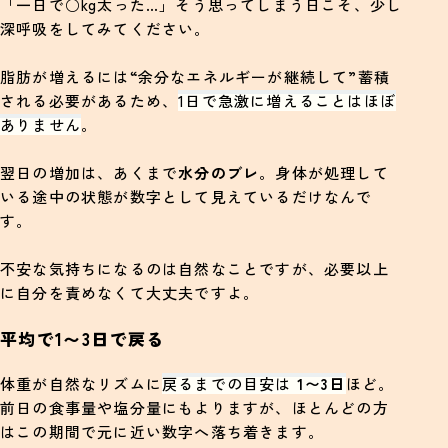
「一日で○kg太った…」そう思ってしまう日こそ、少し
深呼吸をしてみてください。
脂肪が増えるには“余分なエネルギーが継続して”蓄積
される必要があるため、
1日で急激に増えることはほぼ
ありません
。
翌日の増加は、あくまで
水分のブレ
。身体が処理して
いる途中の状態が数字として見えているだけなんで
す。
不安な気持ちになるのは自然なことですが、必要以上
に自分を責めなくて大丈夫ですよ。
平均で1〜3日で戻る
体重が自然なリズムに
戻るまでの目安は
1〜3日
ほど。
前日の食事量や塩分量にもよりますが、ほとんどの方
はこの期間で元に近い数字へ落ち着きます。