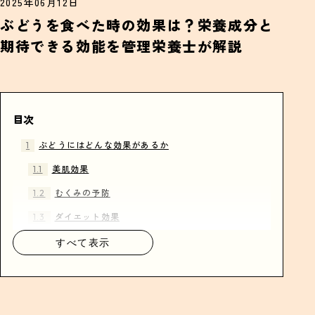
2025年06月12日
ぶどうを食べた時の効果は？栄養成分と
期待できる効能を管理栄養士が解説
目次
ぶどうにはどんな効果があるか
美肌効果
むくみの予防
ダイエット効果
集中力UP
すべて表示
疲労回復
目の疲れを取る
腸内環境を整える