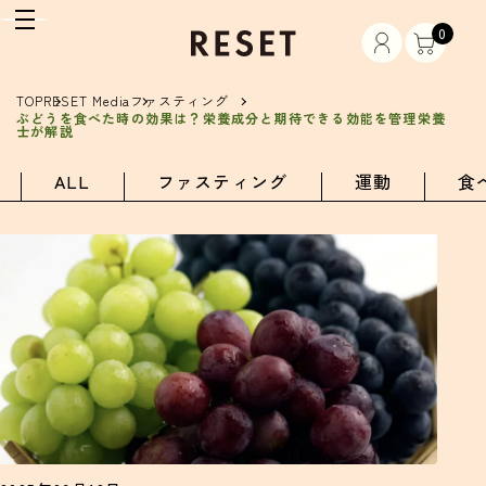
0
TOP
RESET Media
ファスティング
ぶどうを食べた時の効果は？栄養成分と期待できる効能を管理栄養
士が解説
ALL
ファスティング
運動
食