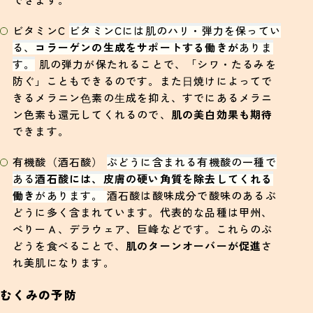
ビタミンC
ビタミンCには肌のハリ・弾力を保ってい
る、
コラーゲンの生成をサポートする働きが
ありま
す。
肌の弾力が保たれることで、「シワ・たるみを
防ぐ」こともできるのです。また⽇焼けによってで
きるメラニン⾊素の⽣成を抑え、すでにあるメラニ
ン色素も還元してくれるので、
肌の美白効果も期待
できます。
有機酸（酒石酸）
ぶどうに含まれる有機酸の一種で
ある
酒石酸には、皮膚の硬い角質を除去してくれる
働き
があります。
酒石酸は酸味成分で酸味のあるぶ
どうに多く含まれています。代表的な品種は甲州、
べりーＡ、デラウェア、巨峰などです。これらのぶ
どうを食べることで、
肌のターンオーバーが促進
さ
れ美肌になります。
むくみの予防