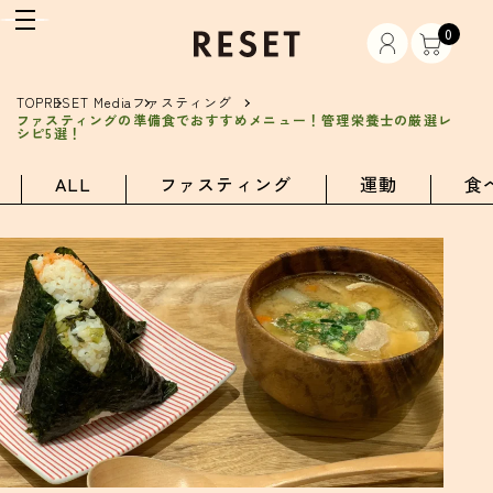
0
TOP
RESET Media
ファスティング
ファスティングの準備食でおすすめメニュー！管理栄養士の厳選レ
シピ5選！
ALL
ファスティング
運動
食