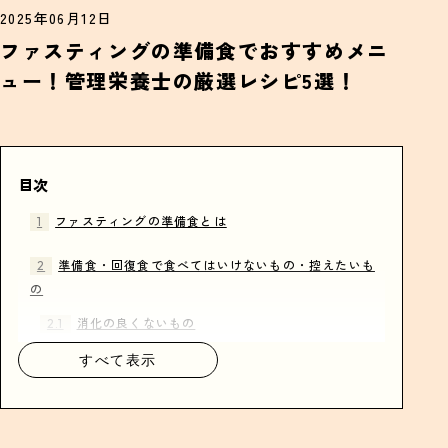
2025年06月12日
ファスティングの準備食でおすすめメニ
ュー！管理栄養士の厳選レシピ5選！
目次
ファスティングの準備食とは
準備食・回復食で食べてはいけないもの・控えたいも
の
消化の良くないもの
動物性の食べ物
すべて表示
高GI食品
準備食・回復食でおすすめレシピ