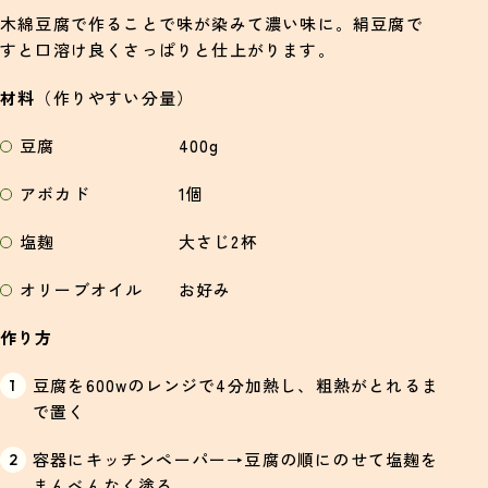
木綿豆腐で作ることで味が染みて濃い味に。絹豆腐で
すと口溶け良くさっぱりと仕上がります。
材料
（作りやすい分量）
豆腐 400g
アボカド 1個
塩麹 大さじ2杯
オリーブオイル お好み
作り方
豆腐を600wのレンジで4分加熱し、粗熱がとれるま
で置く
容器にキッチンペーパー→豆腐の順にのせて塩麹を
まんべんなく塗る