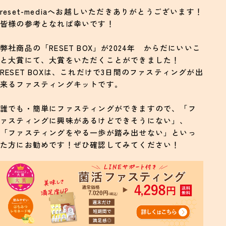
reset-mediaへお越しいただきありがとうございます！
さつまいもとりんごのサラダ
皆様の参考となれば幸いです！
塩麹ともち麦のシーフードリゾット
塩麹豆腐とアボカド
弊社商品の「RESET BOX」が2024年 からだにいいこ
と大賞にて、大賞をいただくことができました！
塩麹と水煮缶で発酵さばカレー
RESET BOXは、これだけで3日間のファスティングが出
コンビニ飯
来るファスティングキットです。
まとめ
誰でも・簡単にファスティングができますので、「フ
ァスティングに興味があるけどできそうにない」、
「ファスティングをやる一歩が踏み出せない」といっ
た方にお勧めです！ぜひ確認してみてください！