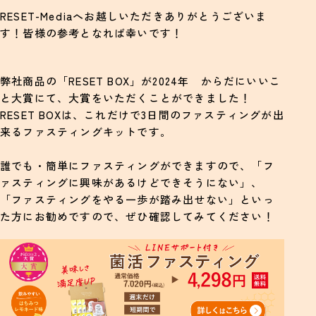
RESET-Mediaへお越しいただきありがとうございま
回復食で避けたい食材・注意点
す！皆様の参考となれば幸いです！
RESET BOXならリスタートも安心
弊社商品の「RESET BOX」が2024年 からだにいいこ
よくある質問
と大賞にて、大賞をいただくことができました！
Q.1 回復食は翌朝から始めるのがいいの？
RESET BOXは、これだけで3日間のファスティングが出
来るファスティングキットです。
Q.2どれくらい続けるのが安全？
Q.3外食や忙しい日はどうすれば？
誰でも・簡単にファスティングができますので、「フ
ァスティングに興味があるけどできそうにない」、
まとめ｜断食後は段階的な食事がポイント
「ファスティングをやる一歩が踏み出せない」といっ
た方にお勧めですので、ぜひ確認してみてください！