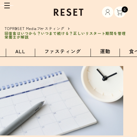
0
TOP
RESET Media
ファスティング
回復食はいつから？いつまで続ける？正しいリスタート期間を管理
栄養士が解説
ALL
ファスティング
運動
食