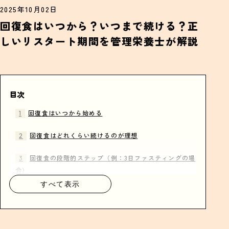
2025年10月02日
回復食はいつから？いつまで続ける？正
しいリスタート期間を管理栄養士が解説
目次
回復食はいつから始める
回復食はどれくらい続けるのが理想
回復食の段階的ステップ（例：3日ファスティングの場
合）
すべて表示
初日（1日目）
中期（2日目〜3日目）
後期（4日目〜5日目）