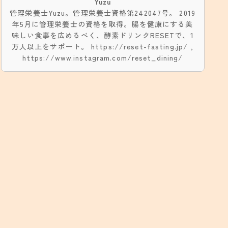
Yuzu
管理栄養士Yuzu。管理栄養士資格第242047号。 2019
年5月に管理栄養士の資格を取得。腸を健康にする美
味しい食事を広めるべく、酵素ドリンクRESETで、1
万人以上をサポート。 https://reset-fasting.jp/ ,
https://www.instagram.com/reset_dining/