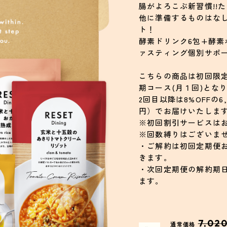
腸がよろこぶ新習慣!!
他に準備するものはな
ト！
酵素ドリンク6包+酵素
ァスティング個別サポ
こちらの商品は初回限定3,
期コース(月１回)とな
2回目以降は8%OFFの6
円）でお届けいたしま
※初回割引サービスは
※回数縛りはございま
・ご解約は初回定期便
きます。
・次回定期便の解約期
ます。
7,02
通常価格