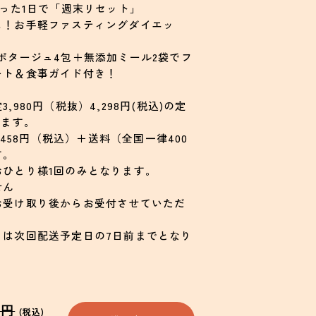
たった1日で「週末リセット」
し！お手軽ファスティングダイエッ
ポタージュ4包＋無添加ミール2袋でフ
ート＆食事ガイド付き！
980円（税抜）4,298円(税込)の定
ります。
,458円（税込）＋送料（全国一律400
す。
おひとり様1回のみとなります。
せん
お受け取り後からお受付させていただ
日は次回配送予定日の7日前までとなり
0円
(税込)