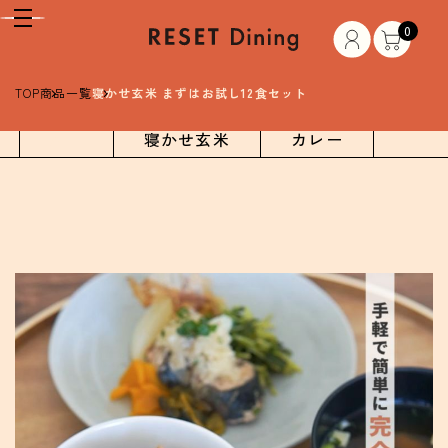
0
TOP
商品一覧
寝かせ玄米 まずはお試し12食セット
ALL
寝かせ玄米
カレー