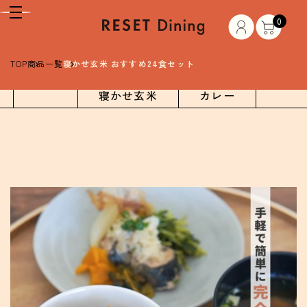
0
TOP
商品一覧
寝かせ玄米 おすすめ24食セット
ALL
寝かせ玄米
カレー